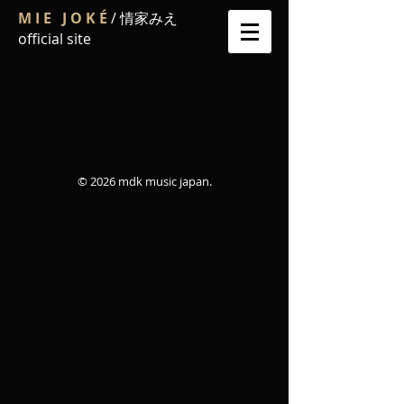
M I E J O K É
/ 情家みえ
official site
© 2026 mdk music japan.