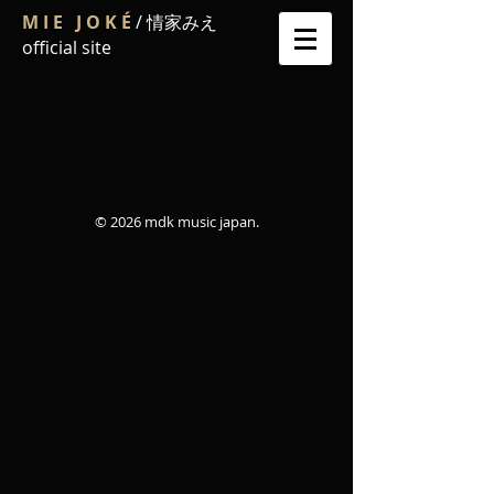
M I E J O K É
/ 情家みえ
official site
© 2026 mdk music japan.